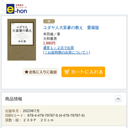
ユダヤ人大富豪の教え 愛蔵版
本田健／著
大和書房
1,980円
通常１～２日で出荷
(！お盆時期の出荷について！)
商品情報
出版年月：
2023年7月
ISBNコード：
978-4-479-79787-6
(
4-479-79787-4
)
頁数・縦：
２３９Ｐ ２０ｃｍ