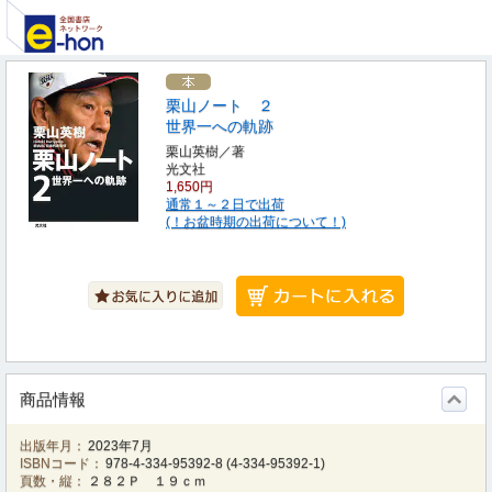
栗山ノート ２
世界一への軌跡
栗山英樹／著
光文社
1,650円
通常１～２日で出荷
(！お盆時期の出荷について！)
商品情報
出版年月：
2023年7月
ISBNコード：
978-4-334-95392-8
(
4-334-95392-1
)
頁数・縦：
２８２Ｐ １９ｃｍ