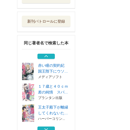
王太子殿下が離縁
してくれないた...
ハーパーコリン...
新刊パトロールに登録
ニセモノ花嫁は素
顔を見せない ...
ハーパーコリン...
同じ著者名で検索した本
最後にあなたと恋
がしたい クー...
プランタン出版
赤い瞳の契約妃
国王陛下にウソ...
メディアソフト
１７歳と４０ｃｍ
差の純情 スパ...
プランタン出版
王太子殿下が離縁
してくれないた...
ハーパーコリン...
ニセモノ花嫁は素