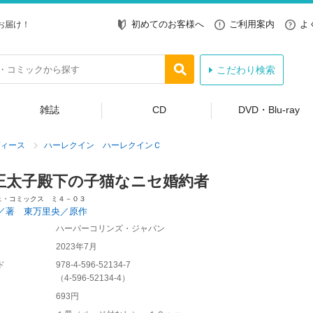
初めてのお客様へ
ご利用案内
よ
お届け！
こだわり検索
雑誌
CD
DVD・Blu-ray
ィース
ハーレクイン ハーレクインＣ
王太子殿下の子猫なニセ婚約者
ェ・コミックス ミ４－０３
／著 東万里央／原作
ハーパーコリンズ・ジャパン
2023年7月
ド
978-4-596-52134-7
（
4-596-52134-4
）
693円