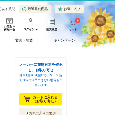
くある質問
最近見た商品
お気に入り
0
お受取り
ログイン
注文履歴
カート
店舗一覧
文具・雑貨
キャンペーン
メーカーに在庫有無を確認
し、お取り寄せ
通常1週間~4週間で出荷 ※品
切れ等で入手できない場合もご
ざいます
カートに入れる
（お取り寄せ）
★お気に入りに追加