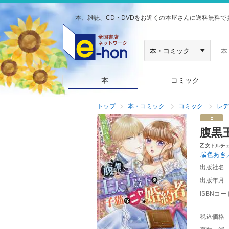
本、雑誌、CD・DVDをお近くの本屋さんに送料無料で
本
コミック
トップ
本・コミック
コミック
レデ
腹黒
乙女ドルチ
瑞色あき
出版社名
出版年月
ISBNコー
税込価格