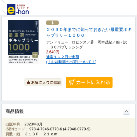
２０３０年までに知っておきたい最重要ボキ
ャブラリー１０００
アンドリュー・ロビンス／著 岡本茂紀／編・訳
ＩＢＣパブリッシング
2,640円
通常１～２日で出荷
(！お盆時期の出荷について！)
商品情報
出版年月：
2023年8月
ISBNコード：
978-4-7946-0770-6
(
4-7946-0770-9
)
頁数・縦：
３１３Ｐ ２１ｃｍ