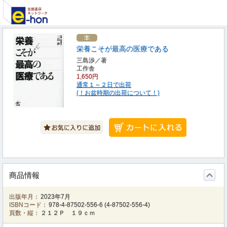
栄養こそが最高の医療である
三島渉／著
工作舎
1,650円
通常１～２日で出荷
(！お盆時期の出荷について！)
商品情報
出版年月：
2023年7月
ISBNコード：
978-4-87502-556-6
(
4-87502-556-4
)
頁数・縦：
２１２Ｐ １９ｃｍ