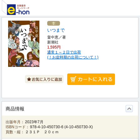
いつまで
畠中恵／著
新潮社
1,595円
通常１～２日で出荷
(！お盆時期の出荷について！)
商品情報
出版年月：
2023年7月
ISBNコード：
978-4-10-450730-6
(
4-10-450730-X
)
頁数・縦：
２３１Ｐ ２０ｃｍ