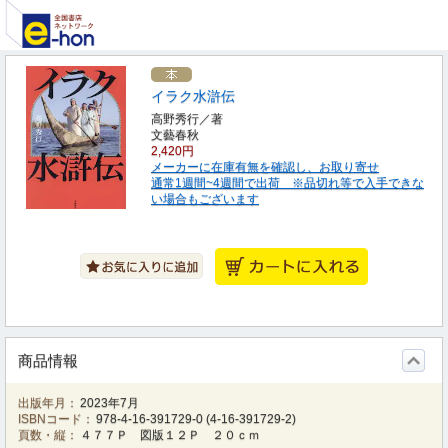
イラク水滸伝
高野秀行／著
文藝春秋
2,420円
メーカーに在庫有無を確認し、お取り寄せ
通常1週間~4週間で出荷 ※品切れ等で入手できな
い場合もございます
商品情報
出版年月：
2023年7月
ISBNコード：
978-4-16-391729-0
(
4-16-391729-2
)
頁数・縦：
４７７Ｐ 図版１２Ｐ ２０ｃｍ