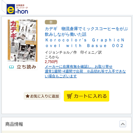
カデギ 物流倉庫でミックスコーヒーをがぶ
飲みしながら働いた話
Ｋｏｒｏｃｏｌｏｒ’ｓ ＧｒａｐｈｉｃＮ
ｏｖｅｌ ｗｉｔｈ Ｂａｓｕｅ ００２
イジョンチョル／作 印イェニ／訳
ころから
2,750円
メーカーに在庫有無を確認し、お取り寄せ
通常1週間~4週間で出荷 ※品切れ等で入手できな
い場合もございます
商品情報