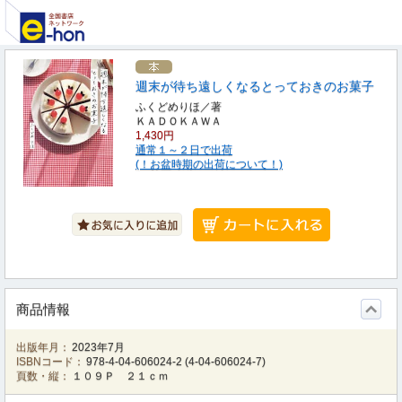
週末が待ち遠しくなるとっておきのお菓子
ふくどめりほ／著
ＫＡＤＯＫＡＷＡ
1,430円
通常１～２日で出荷
(！お盆時期の出荷について！)
商品情報
出版年月：
2023年7月
ISBNコード：
978-4-04-606024-2
(
4-04-606024-7
)
頁数・縦：
１０９Ｐ ２１ｃｍ