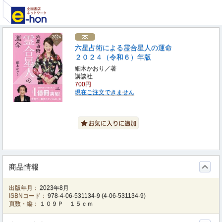
六星占術による霊合星人の運命
２０２４（令和６）年版
細木かおり／著
講談社
700円
現在ご注文できません
商品情報
出版年月：
2023年8月
ISBNコード：
978-4-06-531134-9
(
4-06-531134-9
)
頁数・縦：
１０９Ｐ １５ｃｍ