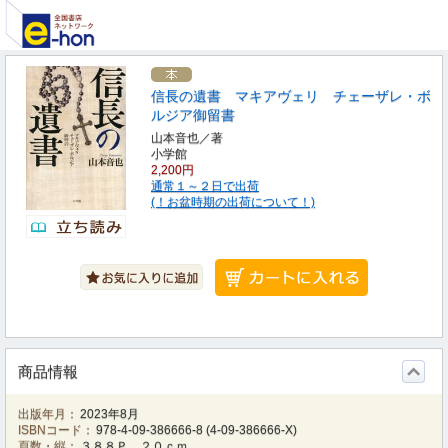
信長の遺書 マキアヴェリ チェーザレ・ボ
ルジア御留書
山本音也／著
小学館
2,200円
通常１～２日で出荷
(！お盆時期の出荷について！)
商品情報
出版年月：
2023年8月
ISBNコード：
978-4-09-386666-8
(
4-09-386666-X
)
頁数・縦：
３８８Ｐ ２０ｃｍ