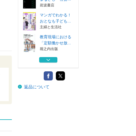
岩波書店
マンガでわかる！
おとなも子ども...
主婦と生活社
教育現場における
「定額働かせ放...
堀之内出版
いじめ対応の限界
東洋館出版社
先生がいなくなる
返品について
ＰＨＰ研究所
「児童虐待」への
まなざし 社会...
岩波書店
マンガでわかる！
おとなも子ども...