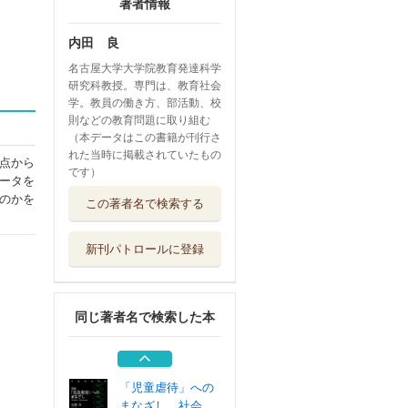
著者情報
内田 良
名古屋大学大学院教育発達科学
研究科教授。専門は、教育社会
学。教員の働き方、部活動、校
則などの教育問題に取り組む
（本データはこの書籍が刊行さ
れた当時に掲載されていたもの
点から
です）
ータを
教育現場における
のかを
この著者名で検索する
「定額働かせ放...
堀之内出版
新刊パトロールに登録
いじめ対応の限界
東洋館出版社
同じ著者名で検索した本
先生がいなくなる
ＰＨＰ研究所
「児童虐待」への
まなざし 社会...