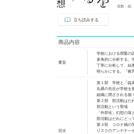
頁数・縦
立ち読みする
商品内容
学校における喫緊の
多角的に分析する。
要旨
丁寧に分析して、結
明らかにする。『教
第１部 学校と「臨
丸裸の先生が学校を
組織に閉ざされる個
第２部 部活動はだ
部活動という聖域
「外部化」幻想の落
部活動はだれにとっ
第３部 コロナ禍の
目次
リスクのアンテナ―