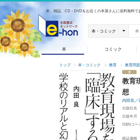
本、雑誌、CD・DVDをお近くの本屋さんに送料無料で
本
コミック
トップ
本・コミック
教育
教育問題
教育
想
内田良／
出版社名
出版年月
ISBNコー
税込価格