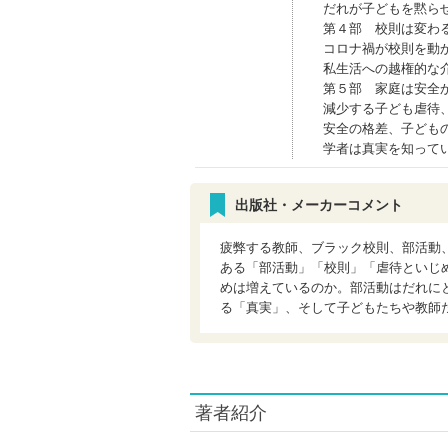
だれが子どもを黙ら
第４部 校則は変わ
コロナ禍が校則を動
私生活への越権的な
第５部 家庭は安全
減少する子ども虐待
安全の格差、子ども
学者は真実を知って
出版社・メーカーコメント
疲弊する教師、ブラック校則、部活動
ある「部活動」「校則」「虐待といじ
めは増えているのか。部活動はだれに
る「真実」、そして子どもたちや教師
著者紹介