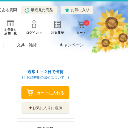
くある質問
最近見た商品
お気に入り
0
お受取り
ログイン
注文履歴
カート
店舗一覧
文具・雑貨
キャンペーン
通常１～２日で出荷
(！お盆時期の出荷について！)
カートに入れる
★お気に入りに追加