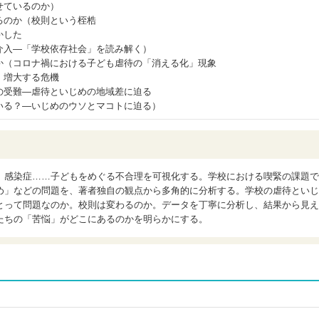
せているのか）
るのか（校則という桎梏
かした
介入―「学校依存社会」を読み解く）
か（コロナ禍における子ども虐待の「消える化」現象
、増大する危機
の受難―虐待といじめの地域差に迫る
いる？―いじめのウソとマコトに迫る）
、感染症……子どもをめぐる不合理を可視化する。学校における喫緊の課題で
め」などの問題を、著者独自の観点から多角的に分析する。学校の虐待といじ
とって問題なのか。校則は変わるのか。データを丁寧に分析し、結果から見え
たちの「苦悩」がどこにあるのかを明らかにする。