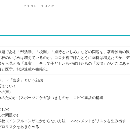
２１８Ｐ １９ｃｍ
課題である「部活動」「校則」「虐待といじめ」などの問題を、著者独自の観
学校のいじめは増えているのか。コロナ禍でほんとうに虐待は増えたのか。デ
果から見える「真実」、そして子どもたちや教師たちの「苦悩」がどこにある
育と医学』好評連載を書籍化。
床」（「臨床」という幻想
変えていく
々の声）
れのためか（スポーツにケガはつきものか―コピペ事故の構造
とし穴
ての問題か）
学校（インフルエンザにかからない方法―マネジメントがリスクを生み出す
ゼロリスクをあきらめる