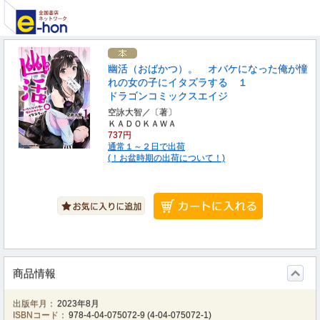
幽活（おばかつ）。 オバケになった俺が憧
れの女の子にイタズラする １
ドラゴンコミックスエイジ
空詠大智／〔著〕
ＫＡＤＯＫＡＷＡ
737円
通常１～２日で出荷
(！お盆時期の出荷について！)
商品情報
出版年月：
2023年8月
ISBNコード：
978-4-04-075072-9
(
4-04-075072-1
)