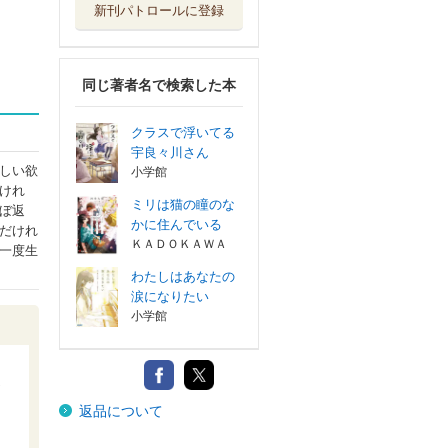
新刊パトロールに登録
同じ著者名で検索した本
クラスで浮いてる
宇良々川さん
しい欲
小学館
けれ
ミリは猫の瞳のな
ぼ返
かに住んでいる
だけれ
ＫＡＤＯＫＡＷＡ
一度生
わたしはあなたの
涙になりたい
小学館
返品について