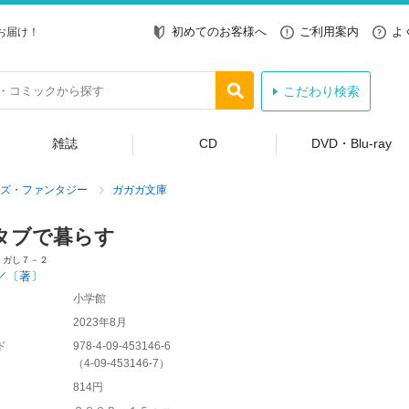
初めてのお客様へ
ご利用案内
よ
お届け！
こだわり検索
雑誌
CD
DVD・Blu-ray
ズ・ファンタジー
ガガガ文庫
タブで暮らす
 ガし７－２
／〔著〕
小学館
2023年8月
ド
978-4-09-453146-6
（
4-09-453146-7
）
814円