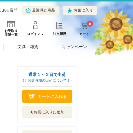
くある質問
最近見た商品
お気に入り
0
お受取り
ログイン
注文履歴
カート
店舗一覧
文具・雑貨
キャンペーン
通常１～２日で出荷
(！お盆時期の出荷について！)
カートに入れる
★お気に入りに追加