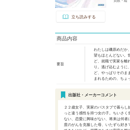
頁数・縦
立ち読みする
商品内容
わたしは磯原めだか
望もほとんどない。
ど、就職で実家を離
要旨
り。逃げ込むように
ど、やっぱりそのま
まれるための、ちょ
出版社・メーカーコメント
２２歳女子、実家のバスタブで暮らし
っと違う感性を持つ女の子。ちいさく
ない、恋愛に興味がない、将来は何者
度のがんを克服した母、いたずら好き