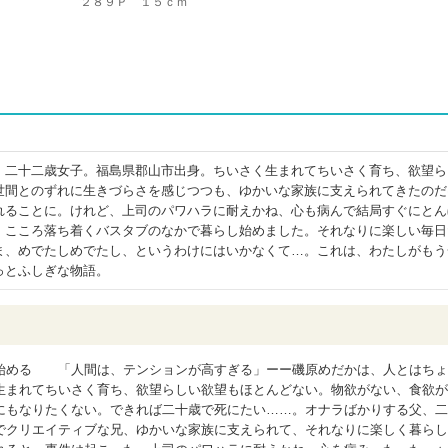
２８９Ｐ １５ｃｍ
、二十二歳女子。福島県郡山市出身。ちいさく生まれてちいさく育ち、欲望ら
世間とのずれに生きづらさを感じつつも、ゆかいな家族に支えられてきたのだ
れることに。けれど、上司のパワハラに耐えかね、心も病んで結局すぐにとん
、こころ落ち着くバスタブのなかで暮らし始めました。それなりに楽しい毎日
ま、めでたしめでたし、というわけにはいかなくて…。これは、わたしがもう
っとふしぎな物語。
始める 「人間は、テンションが高すぎる」ーー磯原めだかは、人とはちょ
生まれてちいさく育ち、欲望らしい欲望もほとんどない。物欲がない、食欲が
にもなりたくない。できれば二十歳で死にたい……。オナラばかりする父、二
でクリエイティブな兄、ゆかいな家族に支えられて、それなりに楽しく暮らし