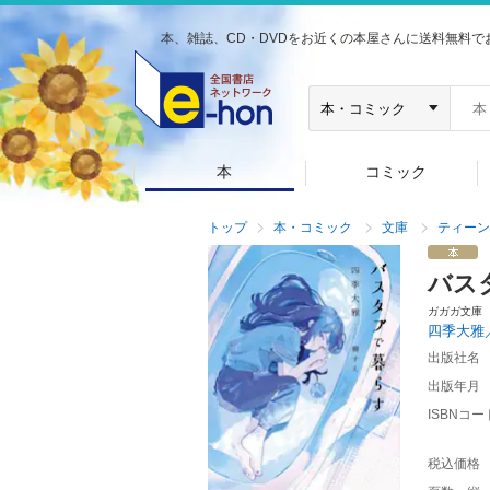
本、雑誌、CD・DVDをお近くの本屋さんに送料無料で
本
コミック
トップ
本・コミック
文庫
ティーン
バス
ガガガ文庫
四季大雅
出版社名
出版年月
ISBNコー
税込価格