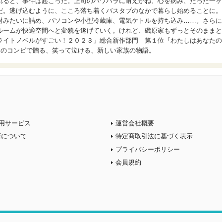
れると、事件は起こった。上司のパワハラに耐えかね、心を病み、たった一ヶ
だ。逃げ込むように、こころ落ち着くバスタブのなかで暮らし始めることに。
材みたいに詰め、パソコンや小型冷蔵庫、電気ケトルを持ち込み……。さらに
ルームが快適空間へと変貌を遂げていく。けれど、磯原家もずっとそのままと
ライトノベルがすごい！２０２３」総合新作部門 第１位『わたしはあなたの
】のコンビで贈る、笑って泣ける、新しい家族の物語。
用サービス
運営会社概要
店について
特定商取引法に基づく表示
プライバシーポリシー
会員規約