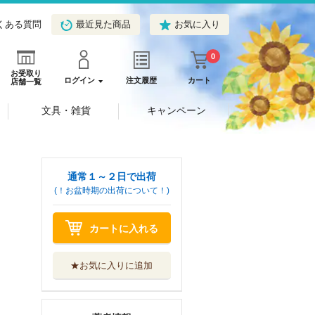
くある質問
最近見た商品
お気に入り
0
お受取り
ログイン
注文履歴
カート
店舗一覧
文具・雑貨
キャンペーン
通常１～２日で出荷
(！お盆時期の出荷について！)
カートに入れる
★お気に入りに追加