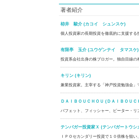
著者紹介
栫井 駿介 (カコイ シュンスケ)
個人投資家の長期投資を徹底的に支援する
有限亭 玉介 (ユウゲンテイ タマス
投資系会社出身の株ブロガー。独自目線の
キリン (キリン)
兼業投資家。主宰する「神戸投資勉強会」
ＤＡＩＢＯＵＣＨＯＵ (ＤＡＩＢＯＵ
バフェット、フィッシャー、ピーター・リ
テンバガー投資家Ｘ (テンバガートウ
ＩＰＯセカンダリー投資で１０倍株を狙い