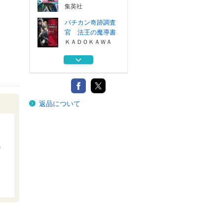
集英社
バチカン奇跡調査
官 法王の魔導書
ＫＡＤＯＫＡＷＡ
意地悪な母と姉に
売られた私。何...
ＫＡＤＯＫＡＷＡ
ザ・ベストミステ
返品について
リーズ 推理小...
講談社
天才魔法オタクが
追放されて辺境...
気
スクウェア・エ...
落ちこぼれギルド
職員、実はＳラ...
集英社
バチカン奇跡調査
官 法王の魔導書
ＫＡＤＯＫＡＷＡ