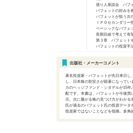
億り人座談会 バフ
バフェットの好みを
バフェットが狙う次
ＩＰＯセカンダリー
ベーシックなバフェ
長期目線で考えて有
第３章 バフェット
バフェットの投資手
出版社・メーカーコメント
著名投資家・バフェットが先日来日し
し、日本株の割安さが顕著になってい
カのヘッジファンド・シタデルが15
配です。本書は、バフェットが今後買
示。次に騰がる株の見つけ方がわかる
氏が過去のバフェット氏の投資データ
投資家ではないことなどを指摘。多角