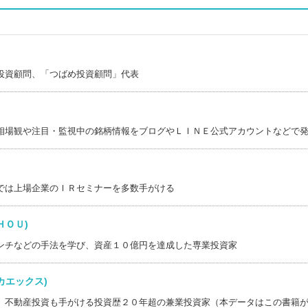
投資顧問、「つばめ投資顧問」代表
ケ)
相場観や注目・監視中の銘柄情報をブログやＬＩＮＥ公式アカウントなどで
では上場企業のＩＲセミナーを多数手がける
ＣＨＯＵ)
ンチなどの手法を学び、資産１０億円を達成した専業投資家
シカエックス)
、不動産投資も手がける投資歴２０年超の兼業投資家（本データはこの書籍