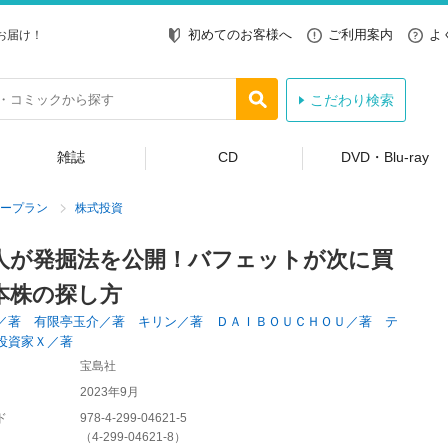
初めてのお客様へ
ご利用案内
よ
お届け！
こだわり検索
雑誌
CD
DVD・Blu-ray
ープラン
株式投資
人が発掘法を公開！バフェットが次に買
本株の探し方
／著 有限亭玉介／著 キリン／著 ＤＡＩＢＯＵＣＨＯＵ／著 テ
投資家Ｘ／著
宝島社
2023年9月
ド
978-4-299-04621-5
（
4-299-04621-8
）