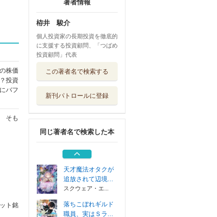
著者情報
栫井 駿介
個人投資家の長期投資を徹底的
に支援する投資顧問、「つばめ
投資顧問」代表
バチカン奇跡調査
の株価
この著者名で検索する
官 法王の魔導書
？投資
ＫＡＤＯＫＡＷＡ
にバフ
新刊パトロールに登録
意地悪な母と姉に
売られた私。何...
 そも
ＫＡＤＯＫＡＷＡ
同じ著者名で検索した本
ザ・ベストミステ
リーズ 推理小...
講談社
天才魔法オタクが
追放されて辺境...
スクウェア・エ...
落ちこぼれギルド
ット銘
職員、実はＳラ...