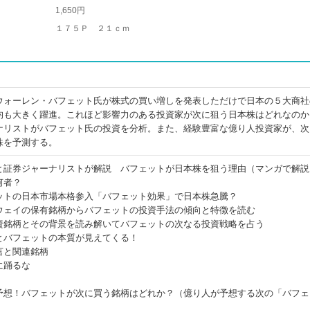
1,650円
１７５Ｐ ２１ｃｍ
ウォーレン・バフェット氏が株式の買い増しを発表しただけで日本の５大商社
均も大きく躍進。これほど影響力のある投資家が次に狙う日本株はどれなのか
ナリストがバフェット氏の投資を分析。また、経験豊富な億り人投資家が、次
株を予測する。
と証券ジャーナリストが解説 バフェットが日本株を狙う理由（マンガで解説
何者？
ットの日本市場本格参入「バフェット効果」で日本株急騰？
ウェイの保有銘柄からバフェットの投資手法の傾向と特徴を読む
資銘柄とその背景を読み解いてバフェットの次なる投資戦略を占う
とバフェットの本質が見えてくる！
言と関連銘柄
に踊るな
予想！バフェットが次に買う銘柄はどれか？（億り人が予想する次の「バフェ