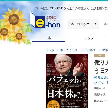
本、雑誌、CD・DVDをお近くの本屋さんに送料無料で
本
コミック
トップ
本・コミック
ビジネス
マネ
億り
う日
栫井駿介
ンバガー
出版社名
出版年月
ISBNコー