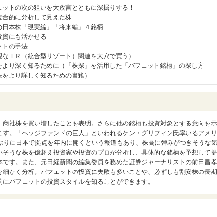
ェットの次の狙いを大放言とともに深掘りする！
複合的に分析して見えた株
の日本株「現実編」「将来編」４銘柄
投資にも活かせる
ットの手法
望なＩＲ（統合型リゾート）関連を大穴で買う）
をより深く知るために（「株探」を活用した「バフェット銘柄」の探し方
法をより詳しく知るための書籍）
、商社株を買い増したことを表明。さらに他の銘柄も投資対象とする意向を示
ます。「ヘッジファンドの巨人」といわれるケン・グリフィン氏率いるアメリ
年ぶりに日本で拠点を年内に開くという報道もあり、株高に弾みがつきそうな
いそうな株を億超え投資家や投資のプロが分析し、具体的な銘柄を予想して提
本です。また、元日経新聞の編集委員を務めた証券ジャーナリストの前田昌孝
を細かく分析。バフェットの投資に失敗も多いことや、必ずしも割安株の長期
的にバフェットの投資スタイルを知ることができます。