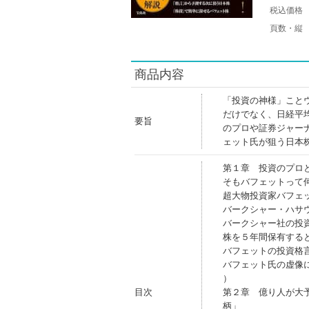
税込価格
頁数・縦
商品内容
「投資の神様」こと
だけでなく、日経平
要旨
のプロや証券ジャー
ェット氏が狙う日本
第１章 投資のプロ
そもバフェットって
超大物投資家バフェ
バークシャー・ハサ
バークシャー社の投
株を５年間保有する
バフェットの投資格
バフェット氏の虚像
）
目次
第２章 億り人が大
柄」