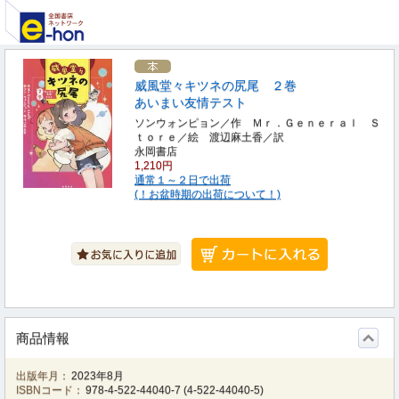
威風堂々キツネの尻尾 ２巻
あいまい友情テスト
ソンウォンピョン／作 Ｍｒ．Ｇｅｎｅｒａｌ Ｓ
ｔｏｒｅ／絵 渡辺麻土香／訳
永岡書店
1,210円
通常１～２日で出荷
(！お盆時期の出荷について！)
商品情報
出版年月：
2023年8月
ISBNコード：
978-4-522-44040-7
(
4-522-44040-5
)