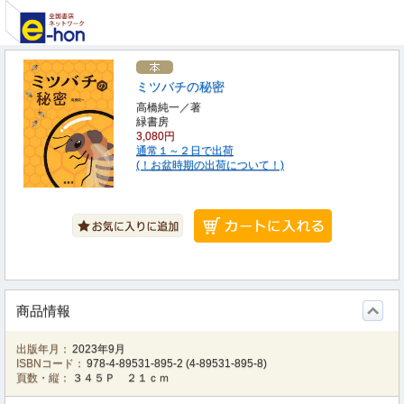
ミツバチの秘密
高橋純一／著
緑書房
3,080円
通常１～２日で出荷
(！お盆時期の出荷について！)
商品情報
出版年月：
2023年9月
ISBNコード：
978-4-89531-895-2
(
4-89531-895-8
)
頁数・縦：
３４５Ｐ ２１ｃｍ