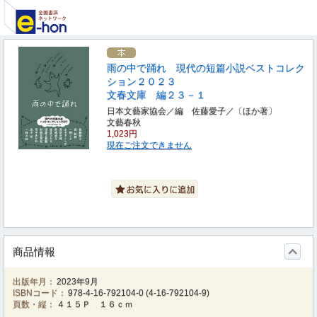
雨の中で踊れ 現代の短篇小説ベストコレク
ション２０２３
文春文庫 編２３－１
日本文藝家協会／編 佐藤愛子／〔ほか著〕
文藝春秋
1,023円
現在ご注文できません
商品情報
出版年月：
2023年9月
ISBNコード：
978-4-16-792104-0
(
4-16-792104-9
)
頁数・縦：
４１５Ｐ １６ｃｍ