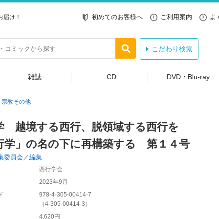
初めてのお客様へ
ご利用案内
よ
お届け！
こだわり検索
雑誌
CD
DVD・Blu-ray
宗教その他
学 越境する西行、脱領域する西行を
行学」の名の下に再構築する 第１４号
集委員会／編集
西行学会
2023年9月
ド
978-4-305-00414-7
（
4-305-00414-3
）
4,620円