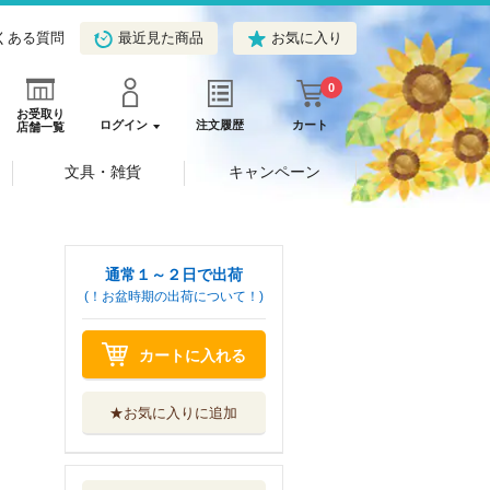
くある質問
最近見た商品
お気に入り
0
お受取り
ログイン
注文履歴
カート
店舗一覧
文具・雑貨
キャンペーン
通常１～２日で出荷
(！お盆時期の出荷について！)
カートに入れる
★お気に入りに追加
西行学 越境する
西行、脱領域す...
西行学会