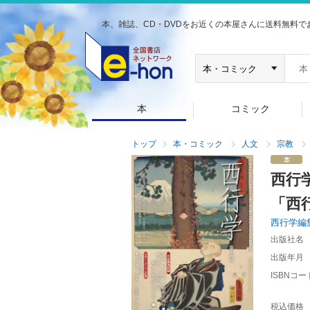
本、雑誌、CD・DVDをお近くの本屋さんに送料無料で
本
コミック
トップ
本・コミック
人文
宗教
西行
「西
西行学編
出版社名
出版年月
ISBNコー
税込価格