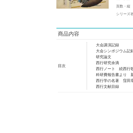
頁数・縦
シリーズ
商品内容
大会講演記録
大会シンポジウム記
研究論文
西行研究余滴
目次
西行ノート 続西行
科研費報告書より 
西行学の名著 窪田
西行文献目録