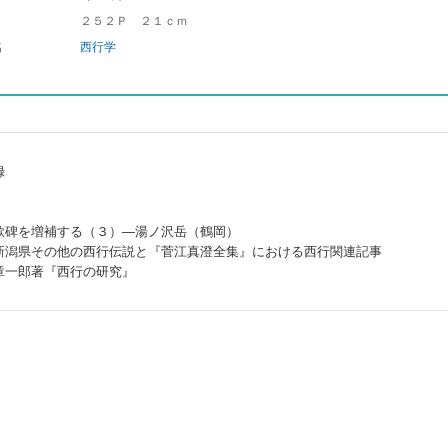
２５２Ｐ ２１ｃｍ
名
西行学
録
歌碑を増補する（３）―湯ノ沢岳（鶴岡）
新潟県その他の西行伝説と『菅江真澄全集』における西行関連記事
章一郎著『西行の研究』