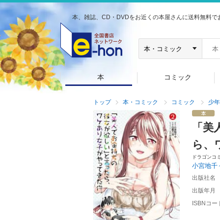
本、雑誌、CD・DVDをお近くの本屋さんに送料無料で
本
コミック
トップ
本・コミック
コミック
少年
「美
ら、
ドラゴンコ
小宮地千
出版社名
出版年月
ISBNコー