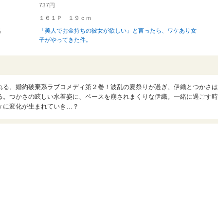
737円
１６１Ｐ １９ｃｍ
名
「美人でお金持ちの彼女が欲しい」と言ったら、ワケあり女
子がやってきた件。
れる、婚約破棄系ラブコメディ第２巻！波乱の夏祭りが過ぎ、伊織とつかさは
る。つかさの眩しい水着姿に、ペースを崩されまくりな伊織。一緒に過ごす時
々に変化が生まれていき…？