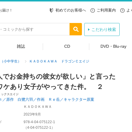
初めてのお客様へ
ご利用案内
よ
お届け！
こだわり検索
雑誌
CD
DVD・Blu-ray
（小中学生）
ＫＡＤＯＫＡＷＡ ドラゴンＣエイジ
人でお金持ちの彼女が欲しい」と言った
ワケあり女子がやってきた件。 ２
ミックスエイジ
々／原作 白鷺六羽／作画 Ｒｅ岳／キャラクター原案
ＫＡＤＯＫＡＷＡ
2023年9月
ド
978-4-04-075122-1
（
4-04-075122-1
）