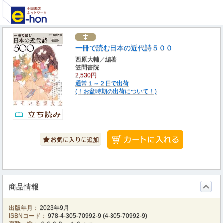
一冊で読む日本の近代詩５００
西原大輔／編著
笠間書院
2,530円
通常１～２日で出荷
(！お盆時期の出荷について！)
商品情報
出版年月：
2023年9月
ISBNコード：
978-4-305-70992-9
(
4-305-70992-9
)