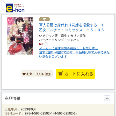
軍人公爵は身代わり花嫁を溺愛する １
乙女ドルチェ・コミックス イ５－０３
いそてつ／著 麻生ミカリ／原作
ハーパーコリンズ・ジャパン
693円
メーカーに在庫有無を確認し、お取り寄せ
通常1週間~4週間で出荷 ※品切れ等で入手できな
い場合もございます
商品情報
出版年月：
2023年9月
ISBNコード：
978-4-596-52502-4
(
4-596-52502-1
)