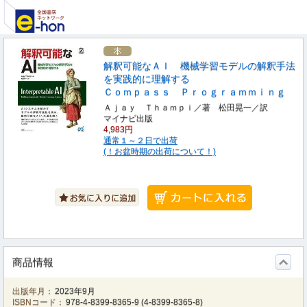
解釈可能なＡＩ 機械学習モデルの解釈手法
を実践的に理解する
Ｃｏｍｐａｓｓ Ｐｒｏｇｒａｍｍｉｎｇ
Ａｊａｙ Ｔｈａｍｐｉ／著 松田晃一／訳
マイナビ出版
4,983円
通常１～２日で出荷
(！お盆時期の出荷について！)
商品情報
出版年月：
2023年9月
ISBNコード：
978-4-8399-8365-9
(
4-8399-8365-8
)