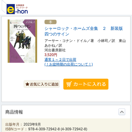
シャーロック・ホームズ全集 ２ 新装版
四つのサイン
アーサー・コナン・ドイル／著 小林司／訳 東山
あかね／訳
河出書房新社
3,520円
通常１～２日で出荷
(！お盆時期の出荷について！)
商品情報
出版年月：
2023年9月
ISBNコード：
978-4-309-72942-8
(
4-309-72942-8
)