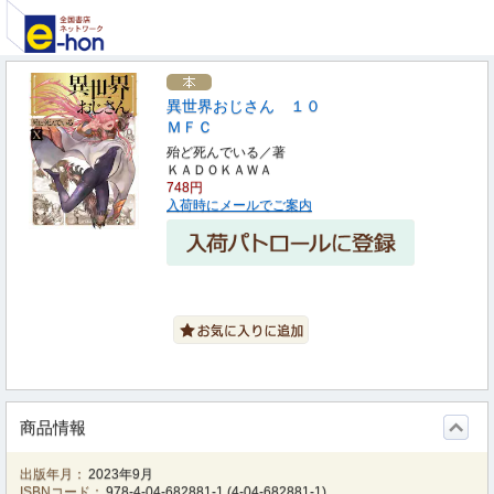
異世界おじさん １０
ＭＦＣ
殆ど死んでいる／著
ＫＡＤＯＫＡＷＡ
748円
入荷時にメールでご案内
商品情報
出版年月：
2023年9月
ISBNコード：
978-4-04-682881-1
(
4-04-682881-1
)