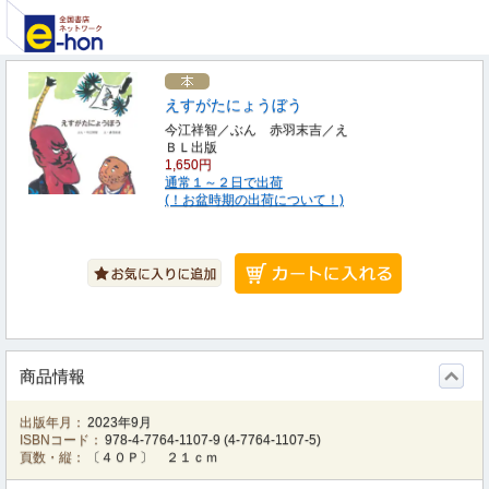
えすがたにょうぼう
今江祥智／ぶん 赤羽末吉／え
ＢＬ出版
1,650円
通常１～２日で出荷
(！お盆時期の出荷について！)
商品情報
出版年月：
2023年9月
ISBNコード：
978-4-7764-1107-9
(
4-7764-1107-5
)
頁数・縦：
〔４０Ｐ〕 ２１ｃｍ