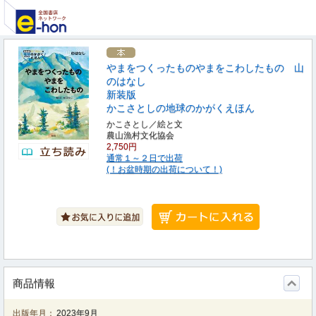
やまをつくったものやまをこわしたもの 山
のはなし
新装版
かこさとしの地球のかがくえほん
かこさとし／絵と文
農山漁村文化協会
2,750円
通常１～２日で出荷
(！お盆時期の出荷について！)
商品情報
出版年月：
2023年9月