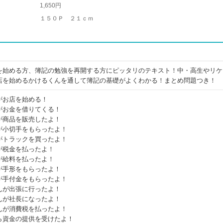
1,650円
１５０Ｐ ２１ｃｍ
を始める方、簿記の勉強を再開する方にピッタリのテキスト！中・高生やリケ
店を始めるかけるくんを通して簿記の基礎がよくわかる！まとめ問題つき！
がお店を始める！
がお金を借りてくる！
が商品を販売したよ！
が小切手をもらったよ！
がトラックを買ったよ！
が税金を払ったよ！
が給料を払ったよ！
が手形をもらったよ！
が手付金をもらったよ！
んが出張に行ったよ！
んが社長になったよ！
んが消費税を払ったよ！
ら資金の提供を受けたよ！