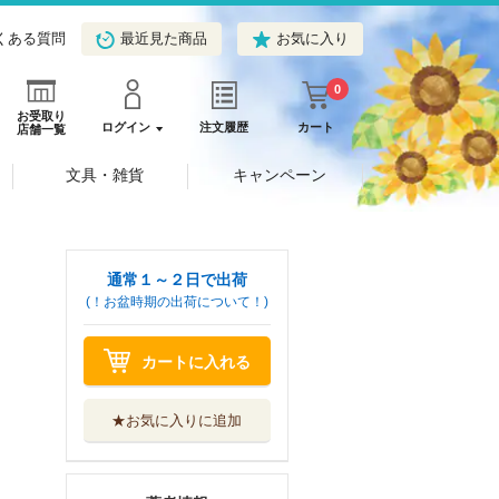
くある質問
最近見た商品
お気に入り
0
お受取り
ログイン
注文履歴
カート
店舗一覧
文具・雑貨
キャンペーン
通常１～２日で出荷
(！お盆時期の出荷について！)
カートに入れる
★お気に入りに追加