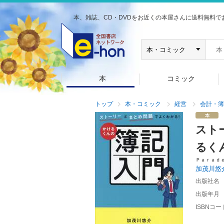
本、雑誌、CD・DVDをお近くの本屋さんに送料無料で
本
コミック
トップ
本・コミック
経営
会計・簿
スト
るく
Ｐａｒａｄ
加茂川悠
出版社名
出版年月
ISBNコー