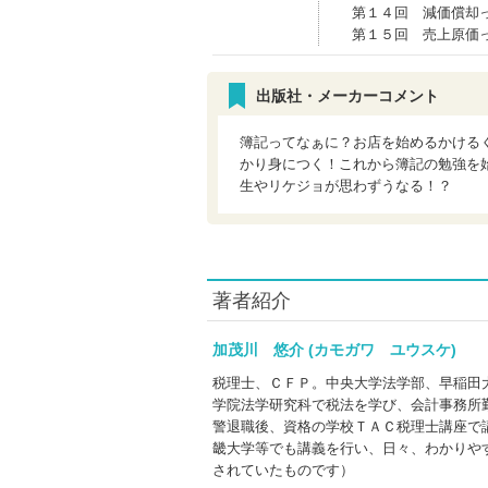
第１４回 減価償却
第１５回 売上原価
出版社・メーカーコメント
簿記ってなぁに？お店を始めるかける
かり身につく！これから簿記の勉強を
生やリケジョが思わずうなる！？
著者紹介
加茂川 悠介 (カモガワ ユウスケ)
税理士、ＣＦＰ。中央大学法学部、早稲田
学院法学研究科で税法を学び、会計事務所
警退職後、資格の学校ＴＡＣ税理士講座で
畿大学等でも講義を行い、日々、わかりや
されていたものです）