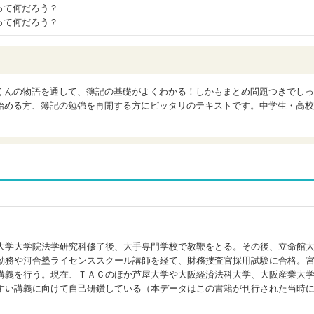
って何だろう？
って何だろう？
くんの物語を通して、簿記の基礎がよくわかる！しかもまとめ問題つきでしっ
始める方、簿記の勉強を再開する方にピッタリのテキストです。中学生・高校
大学大学院法学研究科修了後、大手専門学校で教鞭をとる。その後、立命館
勤務や河合塾ライセンススクール講師を経て、財務捜査官採用試験に合格。
講義を行う。現在、ＴＡＣのほか芦屋大学や大阪経済法科大学、大阪産業大
すい講義に向けて自己研鑽している（本データはこの書籍が刊行された当時