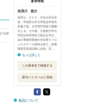
著者情報
加茂川 悠介
税理士、ＣＦＰ。中央大学法学
部、早稲田大学大学院法学研究
科修了後、大手専門学校で教鞭
をとる。その後、立命館大学大
ジョが
学院法学研究科で税法を学び、
会計事務所勤務や河合塾ライセ
ンススクール講師を経て、財務
捜査官採用試験に合格。宮 …
もっと詳しく
この著者名で検索する
新刊パトロールに登録
返品について