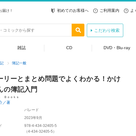
初めてのお客様へ
ご利用案内
よ
お届け！
こだわり検索
雑誌
CD
DVD・Blu-ray
記
簿記一般
ーリーとまとめ問題でよくわかる！かけ
んの簿記入門
ｅ Ｂｏｏｋｓ
介／著
パレード
2023年9月
ド
978-4-434-32405-5
（
4-434-32405-5
）