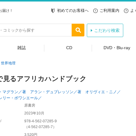
初めてのお客様へ
ご利用案内
よ
お届け！
こだわり検索
雑誌
CD
DVD・Blu-ray
世界地理
で見るアフリカハンドブック
・マグラン／著 アラン・デュブレッソン／著 オリヴィエ・ニノ／
レリー・ボワシエール／
原書房
2023年10月
ド
978-4-562-07285-9
（
4-562-07285-7
）
3,520円