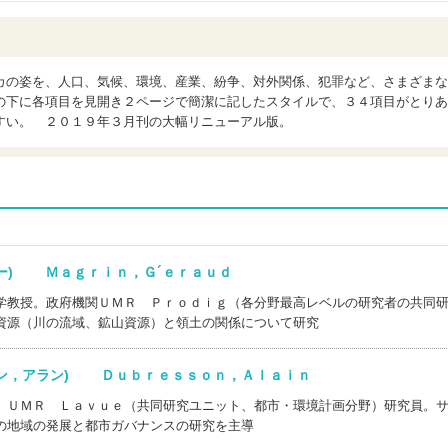
カの姿を、人口、気候、環境、産業、紛争、対外関係、犯罪など、さまざまな
の下に各項目を見開き２ページで簡潔に記したスタイルで、３４項目がとりあ
すい。 ２０１９年３月刊の大幅リニューアル版。
ロー) Ｍａｇｒｉｎ，Ｇ´ｅｒａｕｄ
学教授。政府機関ＵＭＲ Ｐｒｏｄｉｇ（各分野最高レベルの研究者の共同
資源（川の流域、鉱山資源）と領土の関係について研究
ソン，アラン) Ｄｕｂｒｅｓｓｏｎ，Ａｌａｉｎ
。ＵＭＲ Ｌａｖｕｅ（共同研究ユニット、都市・環境計画分野）研究員。
の地域の発展と都市ガバナンスの研究を主導