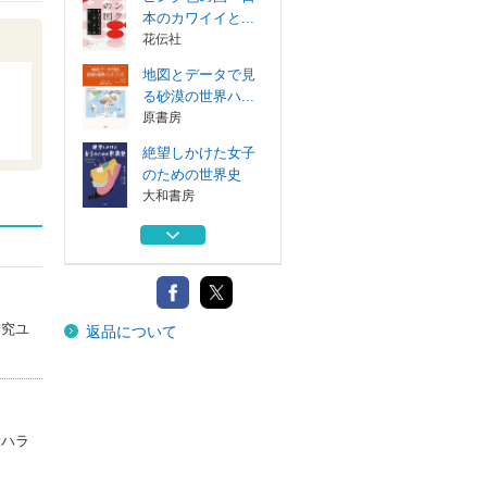
本のカワイイと...
花伝社
地図とデータで見
る砂漠の世界ハ...
原書房
絶望しかけた女子
のための世界史
大和書房
神と科学 世界は
「何」を信じて...
日経ＢＰ
地図で見るアメリ
研究ユ
返品について
カハンドブック
原書房
ピンク色の国 日
本のカワイイと...
花伝社
サハラ
地図とデータで見