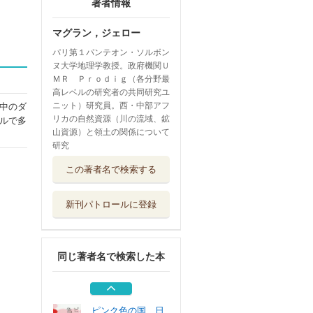
著者情報
マグラン，ジェロー
パリ第１パンテオン・ソルボン
ヌ大学地理学教授。政府機関Ｕ
ＭＲ Ｐｒｏｄｉｇ（各分野最
高レベルの研究者の共同研究ユ
ニット）研究員。西・中部アフ
中のダ
リカの自然資源（川の流域、鉱
ルで多
山資源）と領土の関係について
研究
絶望しかけた女子
この著者名で検索する
のための世界史
大和書房
新刊パトロールに登録
神と科学 世界は
「何」を信じて...
日経ＢＰ
同じ著者名で検索した本
地図で見るアメリ
カハンドブック
原書房
ピンク色の国 日