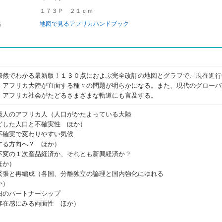
１７３Ｐ ２１ｃｍ
名
地図で見るアフリカハンドブック
瞭然でわかる最新版！１３０点におよぶ完全改訂の地図とグラフで、現在進行
、アフリカ大陸が直面する種々の問題が明らかになる。また、現代のグローバ
、アフリカ社会がたどるさまざまな軌道にも言及する。
億人のアフリカ人（人口がかたよっている大陸
どした人口と不確実性 ほか）
不確実で変わりやすい気候
する方向へ？ ほか）
不変の１次産品経済か、それとも新興経済か？
ほか）
緊張と再編成（各国、分離独立の論理と国内強化にゆれる
か）
旧のパートナーシップ
存在感にみる両面性 ほか）