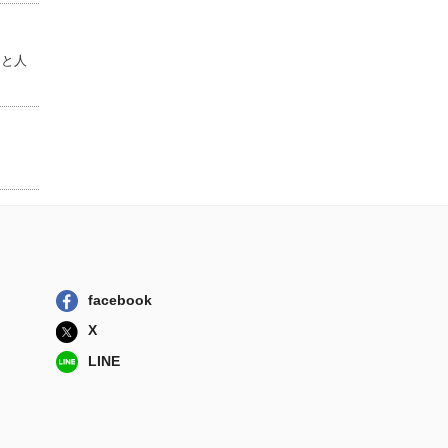
る砂漠の世界ハ...
原書房
絶望しかけた女子
ムと人
のための世界史
大和書房
神と科学 世界は
「何」を信じて...
日経ＢＰ
地図で見るアメリ
カハンドブック
原書房
facebook
X
LINE