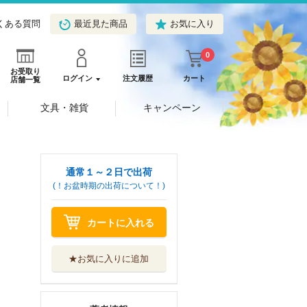
くある質問
最近見た商品
お気に入り
0
お受取り
ログイン
注文履歴
カート
店舗一覧
文具・雑貨
キャンペーン
通常１～２日で出荷
(！お盆時期の出荷について！)
カートに入れる
★お気に入りに追加