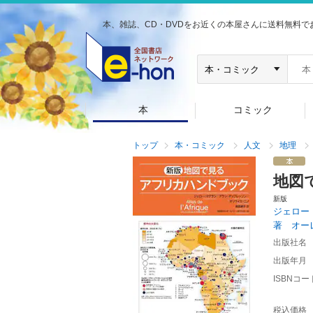
本、雑誌、CD・DVDをお近くの本屋さんに送料無料で
本
コミック
トップ
本・コミック
人文
地理
地図
新版
ジェロー
著 オー
出版社名
出版年月
ISBNコー
税込価格