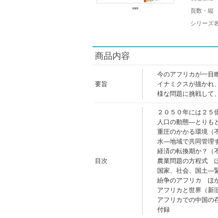
頁数・縦
シリーズ
商品内容
今のアフリカが一目
要旨
イナミクスが描かれ
様な問題に挑戦して
２０５０年には２５
人口の動態―とりも
重圧のかかる環境（
水―地域で共同管理
経済の転換期か？（
目次
農業問題の方程式 
国家、社会、国土―
紛争のアフリカ ほ
アフリカと世界（新
アフリカでの中国の
付録