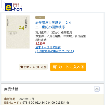
岩波講座世界歴史 ２４
二一世紀の国際秩序
荒川正晴／〔ほか〕編集委員
木畑洋一／責任編集 中野聡／責任編集
岩波書店
3,520円
通常１～２日で出荷
(！お盆時期の出荷について！)
商品情報
出版年月：
2023年10月
ISBNコード：
978-4-00-011434-9
(
4-00-011434-4
)