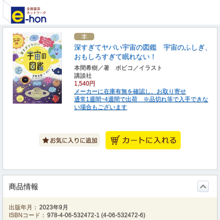
深すぎてヤバい宇宙の図鑑 宇宙のふしぎ、
おもしろすぎて眠れない！
本間希樹／著 ボビコ／イラスト
講談社
1,540円
メーカーに在庫有無を確認し、お取り寄せ
通常1週間~4週間で出荷 ※品切れ等で入手できな
い場合もございます
商品情報
出版年月：
2023年9月
ISBNコード：
978-4-06-532472-1
(
4-06-532472-6
)