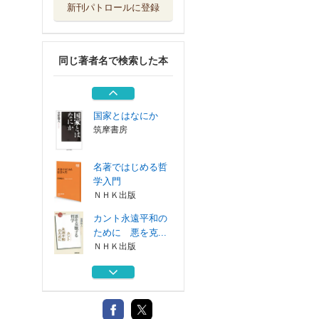
新刊パトロールに登録
〈女子力〉革命
人生１００年時...
東京書籍
同じ著者名で検索した本
社会のしくみが手
に取るようにわ...
サイゾー
国家とはなにか
筑摩書房
名著ではじめる哲
学入門
ＮＨＫ出版
カント永遠平和の
ために 悪を克...
ＮＨＫ出版
〈女子力〉革命
人生１００年時...
東京書籍