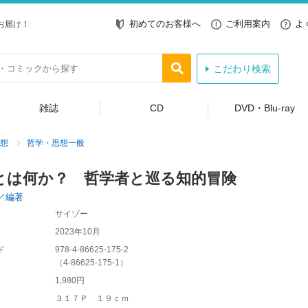
初めてのお客様へ
ご利用案内
よ
お届け！
こだわり検索
雑誌
CD
DVD・Blu-ray
想
哲学・思想一般
とは何か？ 哲学者と巡る知的冒険
／編著
サイゾー
2023年10月
ド
978-4-86625-175-2
（
4-86625-175-1
）
1,980円
３１７Ｐ １９ｃｍ