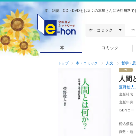
本、雑誌、CD・DVDをお近くの本屋さんに送料無料で
本
コミック
トップ
本・コミック
人文
哲学・思
人間
萱野稔人
出版社名
出版年月
ISBNコー
税込価格
頁数・縦