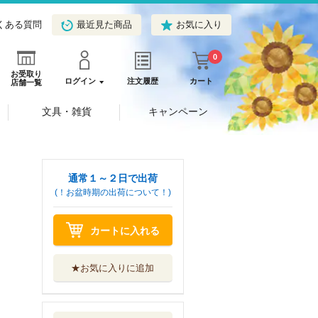
くある質問
最近見た商品
お気に入り
0
お受取り
ログイン
注文履歴
カート
店舗一覧
文具・雑貨
キャンペーン
通常１～２日で出荷
(！お盆時期の出荷について！)
カートに入れる
★お気に入りに追加
カント永遠平和の
ために 悪を克...
ＮＨＫ出版