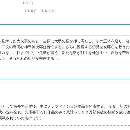
836円
３１６Ｐ １６ｃｍ
を見舞った大火事のあと、吉原に大勢の客が押し寄せる。その正体を巡り、会
人二役の裏同心神守幹次郎は苦悩する。さらに困窮する切見世女郎らを救うた
澄乃を、これまでにない危機が襲う！新たな敵が触手を伸ばす中、吉原を苦境
人々、それぞれの祈りが交差する―。
ンとして海外で活躍後、主にノンフィクション作品を発表する。’９９年初の
代小説を発表。文庫書下ろし作品のみで累計６５００万部突破の快挙を成し
掲載されていたものです）