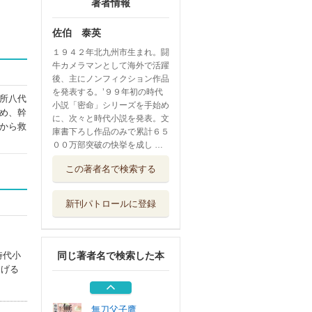
著者情報
佐伯 泰英
１９４２年北九州市生まれ。闘
牛カメラマンとして海外で活躍
後、主にノンフィクション作品
を発表する。’９９年初の時代
所八代
小説「密命」シリーズを手始め
め、幹
に、次々と時代小説を発表。文
から救
庫書下ろし作品のみで累計６５
００万部突破の快挙を成し …
混沌 長編時代小
この著者名で検索する
説 交代寄合伊...
光文社
新刊パトロールに登録
遠謀血の絆
文藝春秋
時代小
同じ著者名で検索した本
朝廷 長編時代小
遂げる
説 交代寄合伊...
光文社
無刀父子鷹