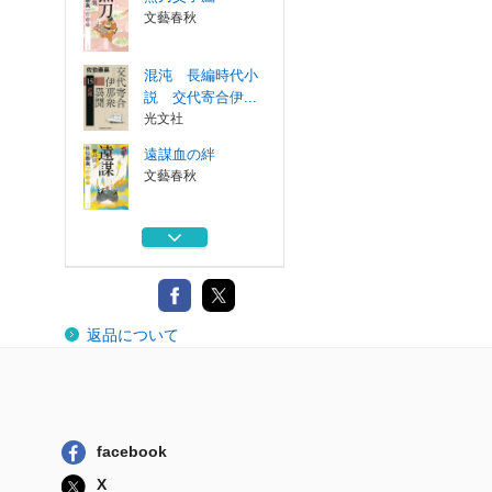
文藝春秋
混沌 長編時代小
説 交代寄合伊...
光文社
遠謀血の絆
文藝春秋
朝廷 長編時代小
説 交代寄合伊...
光文社
無刀父子鷹
返品について
文藝春秋
混沌 長編時代小
説 交代寄合伊...
光文社
facebook
遠謀血の絆
X