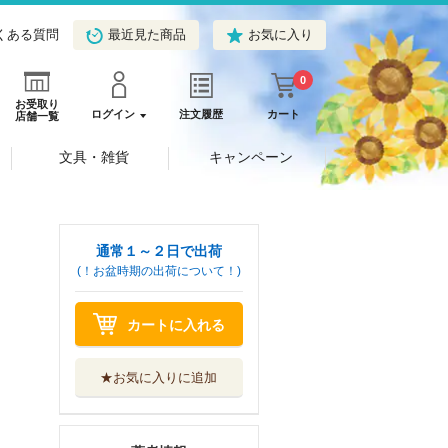
くある質問
最近見た商品
お気に入り
0
お受取り
ログイン
注文履歴
カート
店舗一覧
文具・雑貨
キャンペーン
通常１～２日で出荷
(！お盆時期の出荷について！)
カートに入れる
★お気に入りに追加