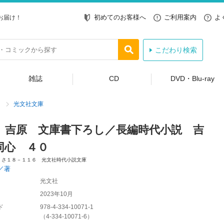
初めてのお客様へ
ご利用案内
よ
お届け！
こだわり検索
雑誌
CD
DVD・Blu-ray
光文社文庫
、吉原 文庫書下ろし／長編時代小説 吉
同心 ４０
 さ１８－１１６ 光文社時代小説文庫
／著
光文社
2023年10月
ド
978-4-334-10071-1
（
4-334-10071-6
）