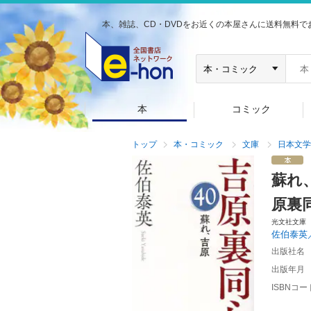
本、雑誌、CD・DVDをお近くの本屋さんに送料無料で
本
コミック
トップ
本・コミック
文庫
日本文学
蘇れ
原裏
光文社文庫
佐伯泰英
出版社名
出版年月
ISBNコー