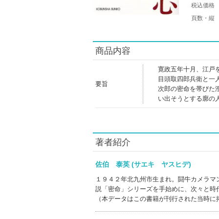
税込価格
頁数・縦
商品内容
寛政五年十月、江戸
目頭取四郎兵衛と一
要旨
次郎の密命を帯びた
い出そうとする廓の
著者紹介
佐伯 泰英 (サエキ ヤスヒデ)
１９４２年北九州市生まれ。闘牛カメラマ
説「密命」シリーズを手始めに、次々と時
（本データはこの書籍が刊行された当時に