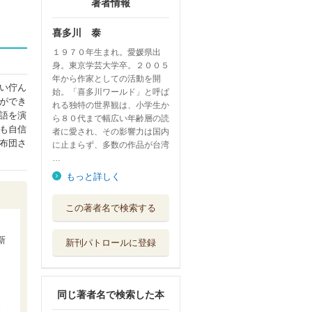
著者情報
喜多川 泰
１９７０年生まれ。愛媛県出
身。東京学芸大学卒。２００５
年から作家としての活動を開
い佇ん
始。「喜多川ワールド」と呼ば
ができ
れる独特の世界観は、小学生か
語を演
ら８０代まで幅広い年齢層の読
も自信
者に愛され、その影響力は国内
布団さ
に止まらず、多数の作品が台湾
…
もっと詳しく
手紙屋 蛍雪篇
この著者名で検索する
ディスカヴァー...
新
新刊パトロールに登録
いただきます。
人生が変わる「...
ディスカヴァー...
同じ著者名で検索した本
運転者 未来を変