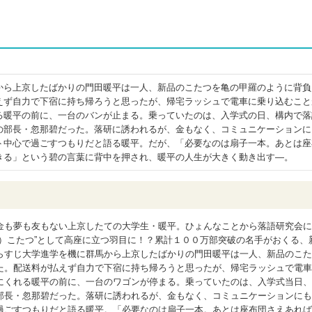
から上京したばかりの門田暖平は一人、新品のこたつを亀の甲羅のように背負
えず自力で下宿に持ち帰ろうと思ったが、帰宅ラッシュで電車に乗り込むこと
る暖平の前に、一台のバンが止まる。乗っていたのは、入学式の日、構内で落
の部長・忽那碧だった。落研に誘われるが、金もなく、コミュニケーションに
ト中心で過ごすつもりだと語る暖平。だが、「必要なのは扇子一本。あとは座
きる」という碧の言葉に背中を押され、暖平の人生が大きく動き出す―。
金も夢も友もない上京したての大学生・暖平。ひょんなことから落語研究会に
）こたつ”として高座に立つ羽目に！？累計１００万部突破の名手がおくる、
らすじ大学進学を機に群馬から上京したばかりの門田暖平は一人、新品のこた
た。配送料が払えず自力で下宿に持ち帰ろうと思ったが、帰宅ラッシュで電車
にくれる暖平の前に、一台のワゴンが停まる。乗っていたのは、入学式当日、
部長・忽那碧だった。落研に誘われるが、金もなく、コミュニケーションにも
過ごすつもりだと語る暖平。「必要なのは扇子一本。あとは座布団さえあれば