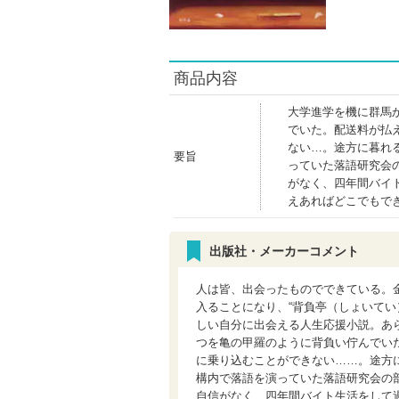
商品内容
大学進学を機に群馬
でいた。配送料が払
ない…。途方に暮れ
要旨
っていた落語研究会
がなく、四年間バイ
えあればどこでもで
出版社・メーカーコメント
人は皆、出会ったものでできている。
入ることになり、“背負亭（しょいてい
しい自分に出会える人生応援小説。あ
つを亀の甲羅のように背負い佇んでい
に乗り込むことができない……。途方
構内で落語を演っていた落語研究会の
自信がなく、四年間バイト生活をして