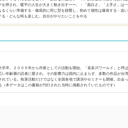
中を押され、暖平の人生が大きく動き出すーー。・「面白さ」「上手さ」は一
なるくらい準備する・徹底的に同じ型を踏襲し、初めて個性は爆発する・追い
する・どんな時も楽しむ。自分がやりたいことをやる
大学卒。２００５年から作家としての活動を開始。「喜多川ワールド」と呼
広い年齢層の読者に愛され、その影響力は国内に止まらず、多数の作品が台
されている。執筆活動だけではなく全国各地で講演やセミナーも開催。出会
る（本データはこの書籍が刊行された当時に掲載されていたものです）