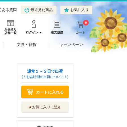
くある質問
最近見た商品
お気に入り
0
お受取り
ログイン
注文履歴
カート
店舗一覧
文具・雑貨
キャンペーン
通常１～２日で出荷
(！お盆時期の出荷について！)
カートに入れる
★お気に入りに追加