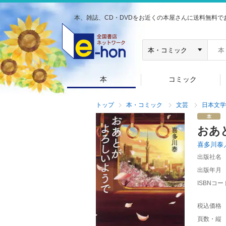
本、雑誌、CD・DVDをお近くの本屋さんに送料無料で
本
コミック
トップ
本・コミック
文芸
日本文学
おあ
喜多川泰
出版社名
出版年月
ISBNコー
税込価格
頁数・縦