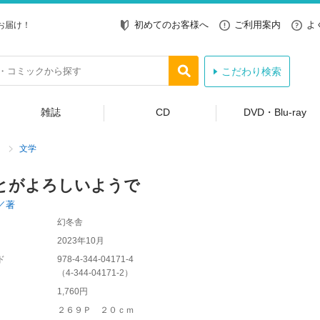
初めてのお客様へ
ご利用案内
よ
お届け！
こだわり検索
雑誌
CD
DVD・Blu-ray
文学
とがよろしいようで
／著
幻冬舎
2023年10月
ド
978-4-344-04171-4
（
4-344-04171-2
）
1,760円
２６９Ｐ ２０ｃｍ