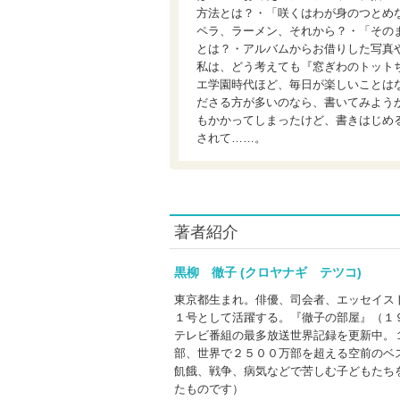
方法とは？・「咲くはわが身のつとめ
ペラ、ラーメン、それから？・「その
とは？・アルバムからお借りした写真
私は、どう考えても『窓ぎわのトット
エ学園時代ほど、毎日が楽しいことは
ださる方が多いのなら、書いてみよう
もかかってしまったけど、書きはじめ
されて……。
著者紹介
黒柳 徹子 (クロヤナギ テツコ)
東京都生まれ。俳優、司会者、エッセイス
１号として活躍する。『徹子の部屋』（１
テレビ番組の最多放送世界記録を更新中。
部、世界で２５００万部を超える空前のベ
飢餓、戦争、病気などで苦しむ子どもたち
たものです）