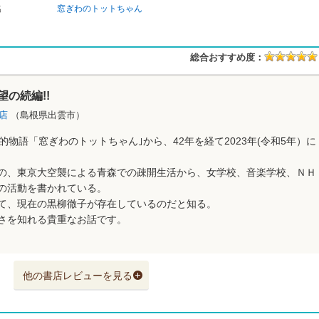
名
窓ぎわのトットちゃん
総合おすすめ度：
の続編!!
書店
（島根県出雲市）
伝的物語「窓ぎわのトットちゃん｣から、42年を経て2023年(令和5年）に
の、東京大空襲による青森での疎開生活から、女学校、音楽学校、ＮＨ
の活動を書かれている。
て、現在の黒柳徹子が存在しているのだと知る。
さを知れる貴重なお話です。
他の書店レビューを見る