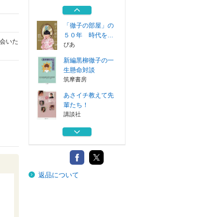
ル大図鑑
講談社
「徹子の部屋」の
５０年 時代を...
会いた
ぴあ
新編黒柳徹子の一
生懸命対談
筑摩書房
あさイチ教えて先
輩たち！
講談社
トットあした
新潮社
黒柳徹子ビジュア
返品について
ル大図鑑
講談社
「徹子の部屋」の
５０年 時代を...