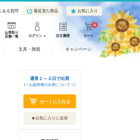
くある質問
最近見た商品
お気に入り
0
お受取り
ログイン
注文履歴
カート
店舗一覧
文具・雑貨
キャンペーン
通常１～２日で出荷
(！お盆時期の出荷について！)
カートに入れる
★お気に入りに追加