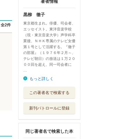
著者情報
黒柳 徹子
東京都生まれ。俳優、司会者、
全2件
エッセイスト。東洋音楽学校
（現・東京音楽大学）声学科卒
業後、ＮＨＫ専属のテレビ女優
第１号として活躍する。『徹子
の部屋』（１９７６年２月～、
テレビ朝日）の放送は１万２０
００回を超え、同一司会者に
…
もっと詳しく
あさイチ教えて先
この著者名で検索する
輩たち！
講談社
新刊パトロールに登録
トットあした
新潮社
同じ著者名で検索した本
黒柳徹子ビジュア