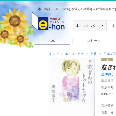
本、雑誌、CD・DVDをお近くの本屋さんに送料無料で
本
コミック
トップ
本・コミック
文芸
日本文学
窓ぎ
黒柳徹子
出版社名
出版年月
ISBNコー
税込価格
頁数・縦