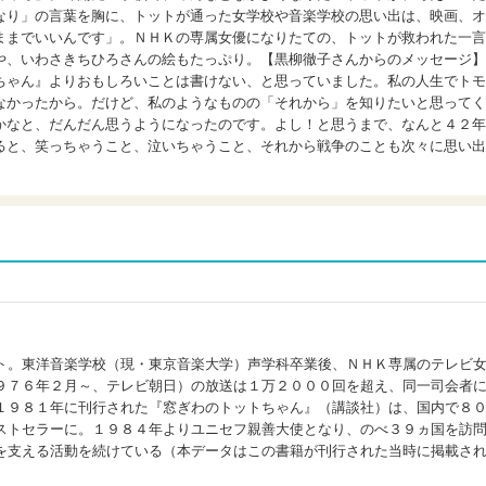
なり」の言葉を胸に、トットが通った女学校や音楽学校の思い出は、映画、オ
ままでいいんです」。ＮＨＫの専属女優になりたての、トットが救われた一言
や、いわさきちひろさんの絵もたっぷり。【黒柳徹子さんからのメッセージ】
ちゃん』よりおもしろいことは書けない、と思っていました。私の人生でトモ
なかったから。だけど、私のようなものの「それから」を知りたいと思ってく
かなと、だんだん思うようになったのです。よし！と思うまで、なんと４２年
ると、笑っちゃうこと、泣いちゃうこと、それから戦争のことも次々に思い出
ト。東洋音楽学校（現・東京音楽大学）声学科卒業後、ＮＨＫ専属のテレビ
９７６年２月～、テレビ朝日）の放送は１万２０００回を超え、同一司会者
１９８１年に刊行された『窓ぎわのトットちゃん』（講談社）は、国内で８
ストセラーに。１９８４年よりユニセフ親善大使となり、のべ３９ヵ国を訪
を支える活動を続けている（本データはこの書籍が刊行された当時に掲載さ