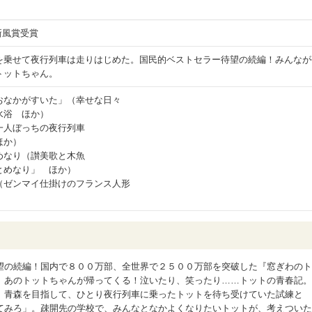
店新風賞受賞
を乗せて夜行列車は走りはじめた。国民的ベストセラー待望の続編！みんなが
トットちゃん。
おなかがすいた」（幸せな日々
水浴 ほか）
一人ぼっちの夜行列車
ほか）
めなり（讃美歌と木魚
とめなり」 ほか）
（ゼンマイ仕掛けのフランス人形
望の続編！国内で８００万部、全世界で２５００万部を突破した『窓ぎわのト
、あのトットちゃんが帰ってくる！泣いたり、笑ったり……トットの青春記。
、青森を目指して、ひとり夜行列車に乗ったトットを待ち受けていた試練と
てみろ」。疎開先の学校で、みんなとなかよくなりたいトットが、考えついた