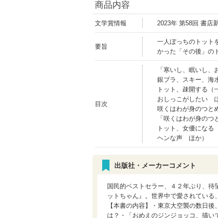
商品内容
文学賞情報
2023年 第58回 書
一人ぼっちのトット
要旨
かった「その後」の
「寒いし、眠いし、
銀ブラ、スキー、海
トット、疎開する（
おしっこがしたい 
目次
咲くはわが身のつと
「咲くはわが身のつ
トット、女優になる
ヘンな声 ほか）
出版社・メーカーコメント
国民的ベストセラー、４２年ぶり、待
ットちゃん』。世界中で愛されている
【本書の内容】・東京大空襲の数日後
は？・「おめえのジンジョッコ、描い