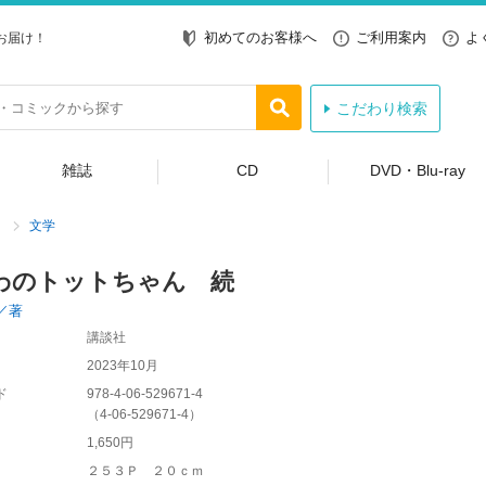
初めてのお客様へ
ご利用案内
よ
お届け！
こだわり検索
雑誌
CD
DVD・Blu-ray
文学
わのトットちゃん 続
／著
講談社
2023年10月
ド
978-4-06-529671-4
（
4-06-529671-4
）
1,650円
２５３Ｐ ２０ｃｍ