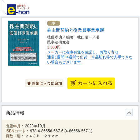
株主間契約と従業員事業承継
後藤孝典／編著 牧口晴一／著
民事法研究会
3,300円
メーカーに在庫有無を確認し、お取り寄せ
通常1週間~4週間で出荷 ※品切れ等で入手できな
い場合もございます
商品情報
出版年月：
2023年10月
ISBNコード：
978-4-86556-567-6
(
4-86556-567-1
)
頁数・縦：
２４３Ｐ ２１ｃｍ