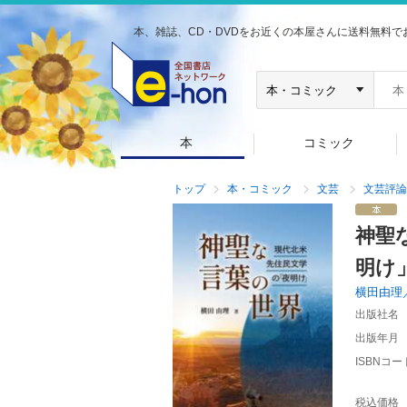
本、雑誌、CD・DVDをお近くの本屋さんに送料無料で
本
コミック
トップ
本・コミック
文芸
文芸評論
神聖
明け
横田由理
出版社名
出版年月
ISBNコー
税込価格