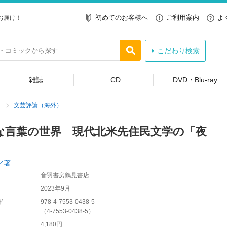
初めてのお客様へ
ご利用案内
よ
お届け！
こだわり検索
雑誌
CD
DVD・Blu-ray
文芸評論（海外）
な言葉の世界 現代北米先住民文学の「夜
」
／著
音羽書房鶴見書店
2023年9月
ド
978-4-7553-0438-5
（
4-7553-0438-5
）
4,180円