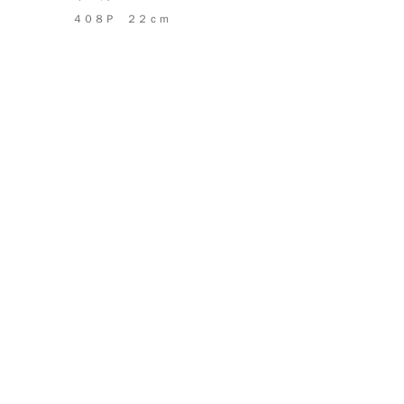
４０８Ｐ ２２ｃｍ