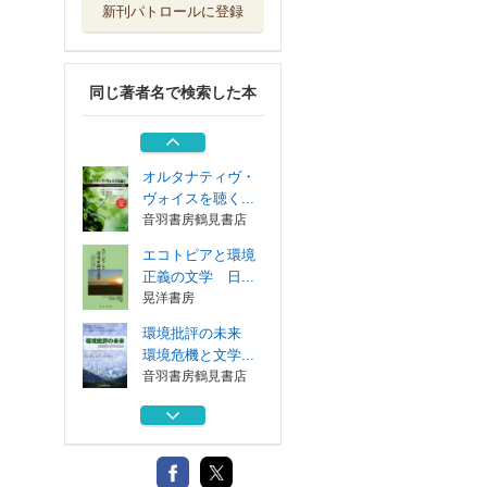
新刊パトロールに登録
木と水と空と エ
スニックの地平...
金星堂
同じ著者名で検索した本
新しい風景のアメ
リカ
南雲堂
オルタナティヴ・
ヴォイスを聴く...
音羽書房鶴見書店
エコトピアと環境
正義の文学 日...
晃洋書房
環境批評の未来
環境危機と文学...
音羽書房鶴見書店
木と水と空と エ
スニックの地平...
金星堂