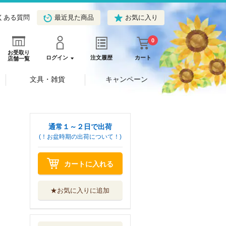
くある質問
最近見た商品
お気に入り
0
お受取り
ログイン
注文履歴
カート
店舗一覧
文具・雑貨
キャンペーン
通常１～２日で出荷
(！お盆時期の出荷について！)
カートに入れる
★お気に入りに追加
環境批評の未来
環境危機と文学...
音羽書房鶴見書店