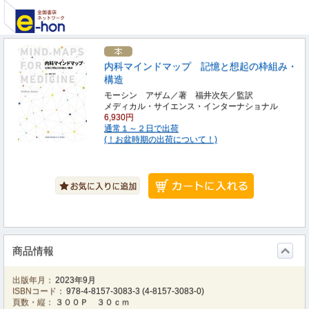
内科マインドマップ 記憶と想起の枠組み・
構造
モーシン アザム／著 福井次矢／監訳
メディカル・サイエンス・インターナショナル
6,930円
通常１～２日で出荷
(！お盆時期の出荷について！)
商品情報
出版年月：
2023年9月
ISBNコード：
978-4-8157-3083-3
(
4-8157-3083-0
)
頁数・縦：
３００Ｐ ３０ｃｍ