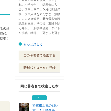
２００２年愛知県瀬戸市生ま
れ。小学４年生で奨励会に入
会。２０１６年１０月に四段昇
格・プロ入りを果たすと、無敗
のまま２９連勝で歴代最多連勝
記録を樹立。その後、五段を除
く昇段、一般棋戦優勝、タイト
る名経
ル挑戦・獲得、二冠から七冠ま
時代。
…
談集！
もっと詳しく
丹羽宇一郎戦争の
この著者名で検索する
大問題 それで...
東洋経済新報社
新刊パトロールに登録
藤井聡太ものがた
り ぼくは将棋...
世界文化ワンダ...
同じ著者名で検索した本
老いた今だから
講談社
将棋棋士私の戦い
方 ＡＩ時代を...