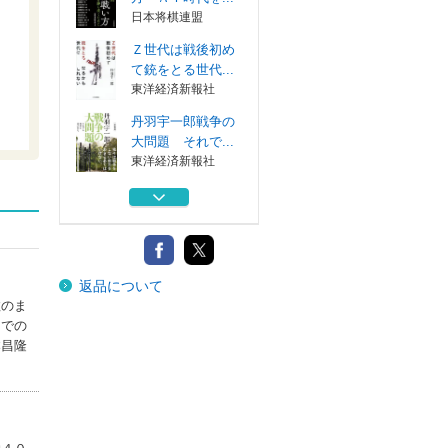
日本将棋連盟
Ｚ世代は戦後初め
て銃をとる世代...
東洋経済新報社
丹羽宇一郎戦争の
大問題 それで...
東洋経済新報社
藤井聡太ものがた
り ぼくは将棋...
世界文化ワンダ...
老いた今だから
返品について
講談社
敗のま
までの
将棋棋士私の戦い
本昌隆
方 ＡＩ時代を...
日本将棋連盟
Ｚ世代は戦後初め
て銃をとる世代...