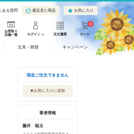
くある質問
最近見た商品
お気に入り
0
お受取り
ログイン
注文履歴
カート
店舗一覧
文具・雑貨
キャンペーン
現在ご注文できません
★お気に入りに追加
著者情報
藤井 聡太