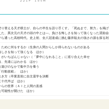
２２１Ｐ １５ｃｍ
塗り替える天才棋士が、自らの半生を語り尽くす。「死ぬまで、努力」を掲げ
えた、異次元の天才の頭の中とは―。負ける悔しさを知って強くなった奨励会
がら通った高校時代。史上初、全八冠達成に挑む藤井聡太の強さの源を探る対
」ために何をするか（生身の人間からしか得られないものがある
悔しさを知って強くなる ほか）
」がいちばんじゃない（「夢中になれること」に巡り合えた幸せ
は、先達にはわかる ほか）
（遊びのなかで集中力を養う
「行動規範」 ほか）
生き方（卒業直前に自主退学を決断
二十代半ば ほか）
からの世界（ＡＩと人間の直感
な可能性が開けた ほか）