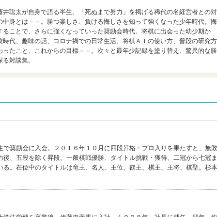
藤井聡太が自身で語る半生。「死ぬまで努力」を掲げる稀代の名経営者との対
の中身とは－－。勝つ楽しさ、負ける悔しさを知って強くなった少年時代。悔
することで、さらに強くなっていった奨励会時代。将棋に出会った幼少期か
校時代、趣味の話、コロナ禍での日常生活、将棋ＡＩの使い方、普段の研究方
わったこと、これからの目標－－。次々と最年少記録を塗り替え、驚異的な勝
探る対談集。
生で奨励会に入会。２０１６年１０月に四段昇格・プロ入りを果たすと、無
の後、五段を除く昇段、一般棋戦優勝、タイトル挑戦・獲得、二冠から七冠
いる。在位中のタイトルは竜王、名人、王位、叡王、棋王、王将、棋聖。杉