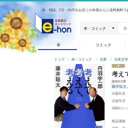
本、雑誌、CD・DVDをお近くの本屋さんに送料無料で
本
コミック
トップ
本・コミック
文庫
日本文学
考え
講談社文庫
藤井聡太
出版社名
出版年月
ISBNコー
税込価格