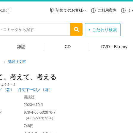
初めてのお客様へ
ご利用案内
よ
お届け！
こだわり検索
雑誌
CD
DVD・Blu-ray
講談社文庫
て、考えて、考える
 ふ９２－２
／〔著〕 丹羽宇一郎／〔著〕
講談社
2023年10月
ド
978-4-06-532876-7
（
4-06-532876-4
）
748円