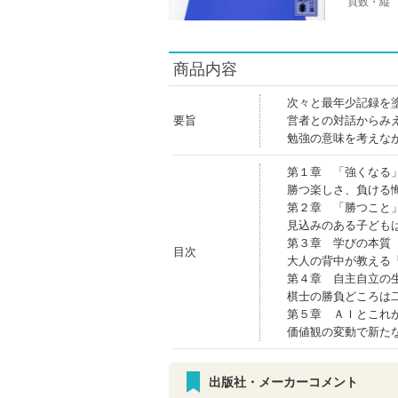
頁数・縦
商品内容
次々と最年少記録を
要旨
営者との対話からみ
勉強の意味を考えな
第１章 「強くなる
勝つ楽しさ、負ける
第２章 「勝つこと
見込みのある子ども
第３章 学びの本質
目次
大人の背中が教える
第４章 自主自立の
棋士の勝負どころは
第５章 ＡＩとこれ
価値観の変動で新た
出版社・メーカーコメント