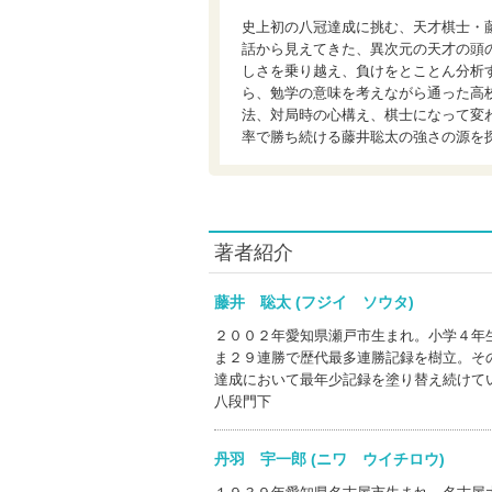
史上初の八冠達成に挑む、天才棋士・
話から見えてきた、異次元の天才の頭
しさを乗り越え、負けをとことん分析
ら、勉学の意味を考えながら通った高
法、対局時の心構え、棋士になって変
率で勝ち続ける藤井聡太の強さの源を
著者紹介
藤井 聡太 (フジイ ソウタ)
２００２年愛知県瀬戸市生まれ。小学４年
ま２９連勝で歴代最多連勝記録を樹立。そ
達成において最年少記録を塗り替え続けて
八段門下
丹羽 宇一郎 (ニワ ウイチロウ)