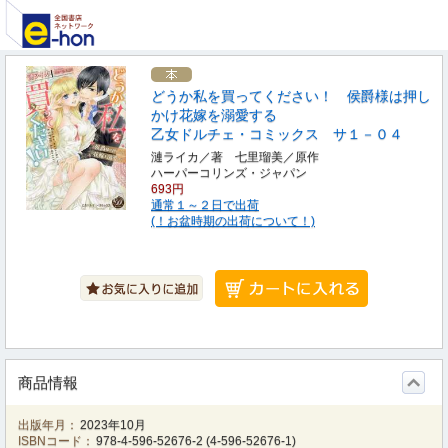
どうか私を買ってください！ 侯爵様は押し
かけ花嫁を溺愛する
乙女ドルチェ・コミックス サ１－０４
漣ライカ／著 七里瑠美／原作
ハーパーコリンズ・ジャパン
693円
通常１～２日で出荷
(！お盆時期の出荷について！)
商品情報
出版年月：
2023年10月
ISBNコード：
978-4-596-52676-2
(
4-596-52676-1
)