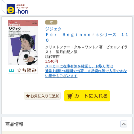
ジジェク
Ｆｏｒ Ｂｅｇｉｎｎｅｒｓシリーズ １１
０
クリストファー・クル＝ワント／著 ピエロ／イラ
スト 望月由紀／訳
現代書館
1,540円
メーカーに在庫有無を確認し、お取り寄せ
通常1週間~4週間で出荷 ※品切れ等で入手できな
い場合もございます
商品情報