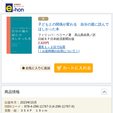
子どもとの関係が変わる 自分の親に読んで
ほしかった本
フィリッパ・ペリー／著 高山真由美／訳
日経ＢＰ日本経済新聞出版
2,420円
通常１～２日で出荷
(！お盆時期の出荷について！)
商品情報
出版年月：
2023年10月
ISBNコード：
978-4-296-11767-3
(
4-296-11767-X
)
頁数・縦：
３５４Ｐ １９ｃｍ