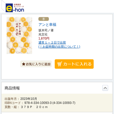
アンと幸福
坂木司／著
光文社
1,870円
通常１～２日で出荷
(！お盆時期の出荷について！)
商品情報
出版年月：
2023年10月
ISBNコード：
978-4-334-10093-3
(
4-334-10093-7
)
頁数・縦：
３７９Ｐ ２０ｃｍ