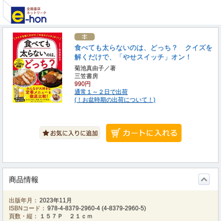
食べても太らないのは、どっち？ クイズを
解くだけで、「やせスイッチ」オン！
菊池真由子／著
三笠書房
990円
通常１～２日で出荷
(！お盆時期の出荷について！)
商品情報
出版年月：
2023年11月
ISBNコード：
978-4-8379-2960-4
(
4-8379-2960-5
)
頁数・縦：
１５７Ｐ ２１ｃｍ