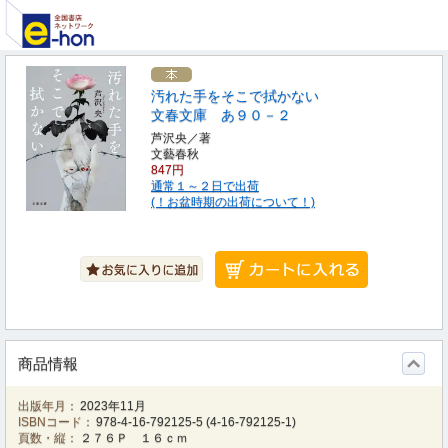
汚れた手をそこで拭かない
文春文庫 あ９０－２
芦沢央／著
文藝春秋
847円
通常１～２日で出荷
(！お盆時期の出荷について！)
商品情報
出版年月：
2023年11月
ISBNコード：
978-4-16-792125-5
(
4-16-792125-1
)
頁数・縦：
２７６Ｐ １６ｃｍ