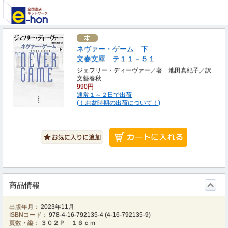
ネヴァー・ゲーム 下
文春文庫 テ１１－５１
ジェフリー・ディーヴァー／著 池田真紀子／訳
文藝春秋
990円
通常１～２日で出荷
(！お盆時期の出荷について！)
商品情報
出版年月：
2023年11月
ISBNコード：
978-4-16-792135-4
(
4-16-792135-9
)
頁数・縦：
３０２Ｐ １６ｃｍ