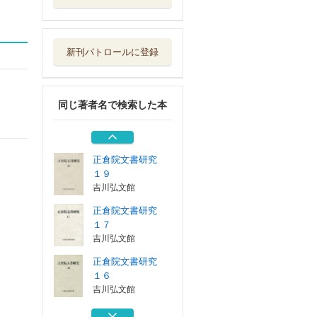
正倉院文書研究
１６
吉川弘文館
新刊パトロールに登録
正倉院文書研究
１５
吉川弘文館
同じ著者名で検索した本
正倉院文書研究
１３
吉川弘文館
正倉院文書研究
１９
吉川弘文館
正倉院文書研究
１７
吉川弘文館
正倉院文書研究
１６
吉川弘文館
正倉院文書研究