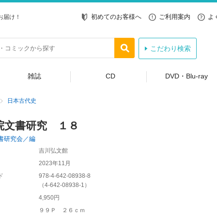
初めてのお客様へ
ご利用案内
よ
お届け！
こだわり検索
雑誌
CD
DVD・Blu-ray
日本古代史
院文書研究 １８
書研究会／編
吉川弘文館
2023年11月
ド
978-4-642-08938-8
（
4-642-08938-1
）
4,950円
９９Ｐ ２６ｃｍ