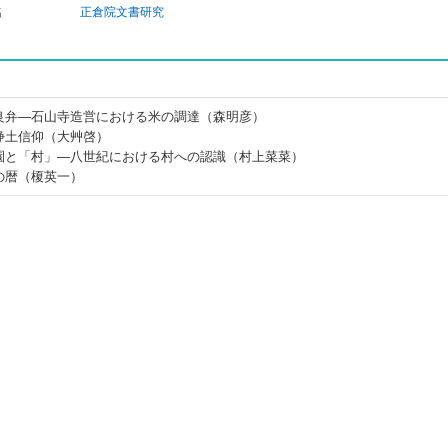
名
正倉院文書研究
良弁―石山寺造営における米の調達（森明彦）
浄土信仰（大艸啓）
園と「村」―八世紀における村への認識（村上菜菜）
の暦（榎英一）