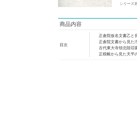
シリーズ
商品内容
正倉院仮名文書乙と
正倉院文書から見た
目次
古代東大寺領北陸荘
正税帳から見た天平