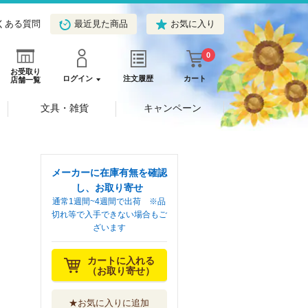
くある質問
最近見た商品
お気に入り
0
お受取り
ログイン
注文履歴
カート
店舗一覧
文具・雑貨
キャンペーン
メーカーに在庫有無を確認
し、お取り寄せ
通常1週間~4週間で出荷 ※品
切れ等で入手できない場合もご
ざいます
カートに入れる
（お取り寄せ）
★お気に入りに追加