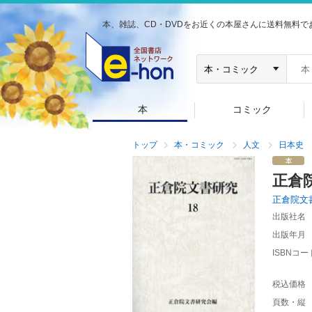
本、雑誌、CD・DVDをお近くの本屋さんに送料無料で
本
コミック
トップ
本・コミック
人文
日本史
正倉
正倉院文
出版社名
出版年月
ISBNコー
税込価格
頁数・縦