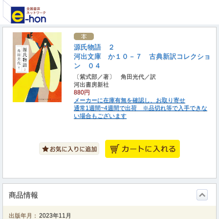
源氏物語 ２
河出文庫 か１０－７ 古典新訳コレクショ
ン ０４
〔紫式部／著〕 角田光代／訳
河出書房新社
880円
メーカーに在庫有無を確認し、お取り寄せ
通常1週間~4週間で出荷 ※品切れ等で入手できな
い場合もございます
商品情報
出版年月：
2023年11月