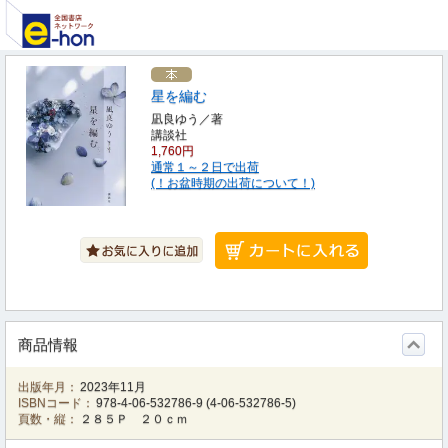
星を編む
凪良ゆう／著
講談社
1,760円
通常１～２日で出荷
(！お盆時期の出荷について！)
商品情報
出版年月：
2023年11月
ISBNコード：
978-4-06-532786-9
(
4-06-532786-5
)
頁数・縦：
２８５Ｐ ２０ｃｍ