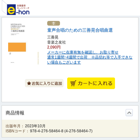
童声合唱のための三善晃合唱曲選
三善晃
音楽之友社
2,090円
メーカーに在庫有無を確認し、お取り寄せ
通常1週間~4週間で出荷 ※品切れ等で入手できな
い場合もございます
商品情報
出版年月：
2023年10月
ISBNコード：
978-4-276-58464-8
(
4-276-58464-7
)